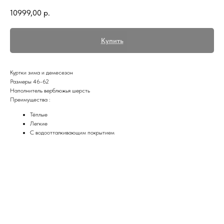
10999,00
р.
Купить
Куртки зима и демесезон
Размеры 46-62
Наполнитель верблюжья шерсть
Преимущества :
Тёплые
Легкие
С водоотталкивающим покрытием