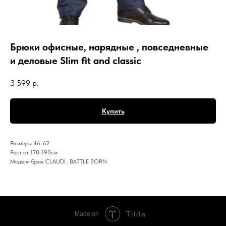
Брюки офисные, нарядные , повседневные
и деловые Slim fit and classic
3 599
р.
Купить
Размеры 46-62
Рост от 170-190см
Модели брюк CLAUDI , BATTLE BORN
Tilda
Made on